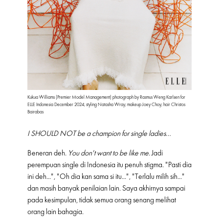
Kukua Williams (Premier Model Management) photograph by Rasmus Weng Karlsen for
ELLE Indonesia December 2024; styling Natasha Wray; makeup Joey Choy; hair Christos
Bairabas
I SHOULD NOT be a champion for single ladies
…
Beneran deh.
You don't want to be like me
. Jadi
perempuan single di Indonesia itu penuh stigma. "Pasti dia
ini deh...", "Oh dia kan sama si itu...", "Terlalu milih sih..."
dan masih banyak penilaian lain. Saya akhirnya sampai
pada kesimpulan, tidak semua orang senang melihat
orang lain bahagia.