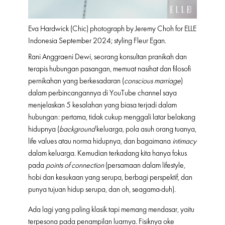
Eva Hardwick (Chic) photograph by Jeremy Choh for ELLE
Indonesia September 2024; styling Fleur Egan.
Rani Anggraeni Dewi, seorang konsultan pranikah dan
terapis hubungan pasangan, memuat nasihat dan filosofi
pernikahan yang berkesadaran (
conscious marriage
)
dalam perbincangannya di YouTube channel saya
menjelaskan 5 kesalahan yang biasa terjadi dalam
hubungan: pertama, tidak cukup menggali latar belakang
hidupnya (
background
keluarga, pola asuh orang tuanya,
life values atau norma hidupnya, dan bagaimana
intimacy
dalam keluarga. Kemudian terkadang kita hanya fokus
pada
points of
connection
(persamaan dalam lifestyle,
hobi dan kesukaan yang serupa, berbagi perspektif, dan
punya tujuan hidup serupa, dan oh, seagama-duh).
Ada lagi yang paling klasik tapi memang mendasar, yaitu
terpesona pada penampilan luarnya. Fisiknya oke