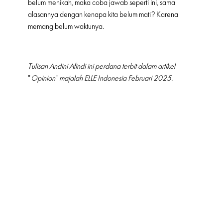
belum menikah, maka coba jawab seperti ini, sama
alasannya dengan kenapa kita belum mati? Karena
memang belum waktunya.
Tulisan Andini Afindi ini perdana terbit dalam artikel
"
Opinion
"
majalah ELLE Indonesia Februari 2025.
OPINION
ELLE BRIDE
LOVE
RELATIONSHIP
MORE FROM
LIFE