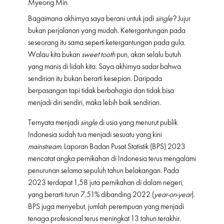
Myeong Min
Bagaimana akhirnya saya berani untuk jadi
single
? Jujur
bukan perjalanan yang mudah. Ketergantungan pada
seseorang itu sama seperti ketergantungan pada gula.
Walau kita bukan
sweet tooth
pun, akan selalu butuh
yang manis di lidah kita. Saya akhirnya sadar bahwa
sendirian itu bukan berarti kesepian. Daripada
berpasangan tapi tidak berbahagia dan tidak bisa
menjadi diri sendiri, maka lebih baik sendirian.
Ternyata menjadi
single
di usia yang menurut publik
Indonesia sudah tua menjadi sesuatu yang kini
mainstream
. Laporan Badan Pusat Statistik (BPS) 2023
mencatat angka pernikahan di Indonesia terus mengalami
penurunan selama sepuluh tahun belakangan. Pada
2023 terdapat 1,58 juta pernikahan di dalam negeri,
yang berarti turun 7,51% dibanding 2022 (
year-on-year
).
BPS juga menyebut, jumlah perempuan yang menjadi
tenaga profesional terus meningkat 13 tahun terakhir.