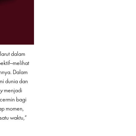
larut dalam
ektif—melihat
nnya. Dalam
mi dunia dan
cy
menjadi
 cermin bagi
kap momen,
 satu waktu,”