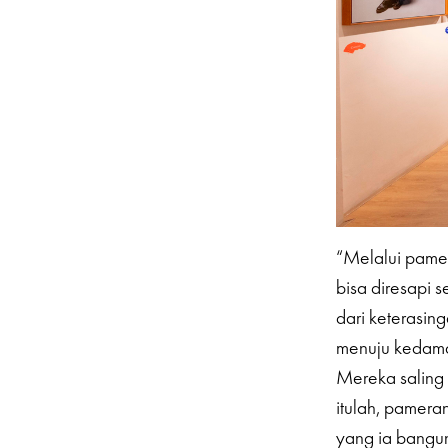
“Melalui pamer
bisa diresapi s
dari keterasin
menuju kedamai
Mereka saling 
itulah, pameran
yang ia bangu