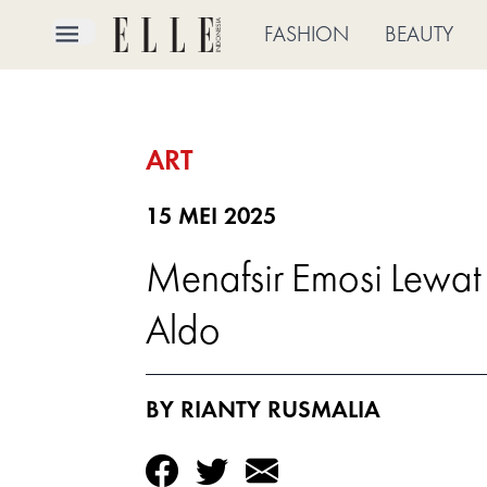
×
FASHION
BEAUTY
FASHION
ART
BEAUTY
CULTURE
15 MEI 2025
Menafsir Emosi Lewat
LIFE
Aldo
BRIDE
ELLE
BY RIANTY RUSMALIA
TV
SHOP