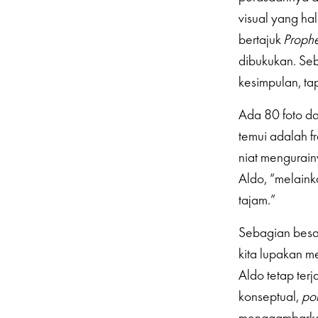
visual yang ha
bertajuk
Proph
dibukukan. Seb
kesimpulan, ta
Ada 80 foto d
temui adalah f
niat mengurainy
Aldo, “melain
tajam.”
Sebagian besa
kita lupakan mes
Aldo tetap ter
konseptual,
por
menggambarkan 