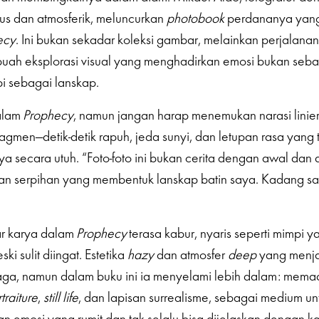
lus dan atmosferik, meluncurkan
photobook
perdananya yan
ecy
. Ini bukan sekadar koleksi gambar, melainkan perjalanan
uah eksplorasi visual yang menghadirkan emosi bukan seba
pi sebagai lanskap.
alam
Prophecy
, namun jangan harap menemukan narasi linie
ragmen—detik-detik rapuh, jeda sunyi, dan letupan rasa yang
a secara utuh. “Foto-foto ini bukan cerita dengan awal dan a
kan serpihan yang membentuk lanskap batin saya. Kadang s
r karya dalam
Prophecy
terasa kabur, nyaris seperti mimpi y
ki sulit diingat. Estetika
hazy
dan atmosfer
deep
yang menjad
jaga, namun dalam buku ini ia menyelami lebih dalam: mema
traiture
,
still life
, dan lapisan surrealisme, sebagai medium un
emosi yang rumit dan tak selalu bisa dijelaskan dengan kat