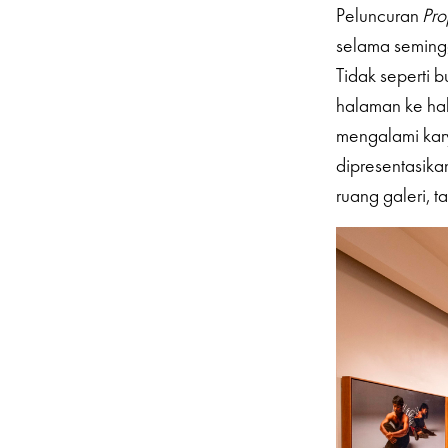
Peluncuran
Pr
selama seming
Tidak seperti
halaman ke hal
mengalami kary
dipresentasika
ruang galeri, 