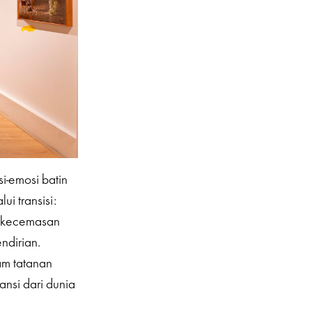
i-emosi batin
i transisi:
i kecemasan
ndirian.
am tatanan
ansi dari dunia