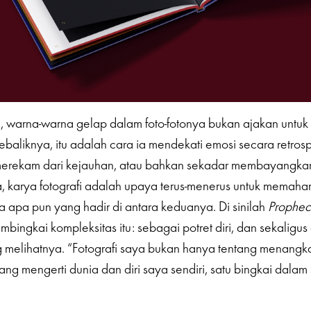
 warna-warna gelap dalam foto-fotonya bukan ajakan untuk 
baliknya, itu adalah cara ia mendekati emosi secara retrosp
merekam dari kejauhan, atau bahkan sekadar membayangka
 karya fotografi adalah upaya terus-menerus untuk memaha
erta apa pun yang hadir di antara keduanya. Di sinilah
Prophe
bingkai kompleksitas itu: sebagai potret diri, dan sekaligus
g melihatnya. “Fotografi saya bukan hanya tentang menang
tang mengerti dunia dan diri saya sendiri, satu bingkai dalam