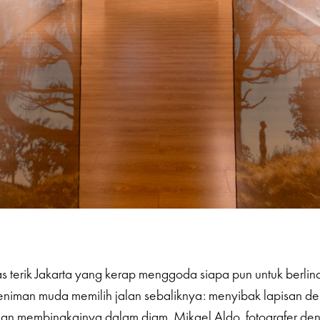
s terik Jakarta yang kerap menggoda siapa pun untuk berlind
 seniman muda memilih jalan sebaliknya: menyibak lapisan de
an membingkainya dalam diam. Mikael Aldo, fotografer de