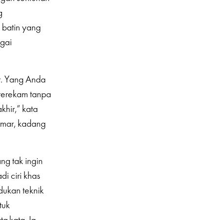
g
 batin yang
gai
r. Yang Anda
 terekam tanpa
khir,” kata
amar, kadang
ang tak ingin
i ciri khas
dukan teknik
tuk
a-kata. Ia