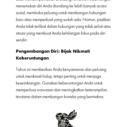
menemukan diri Anda diundang ke lebih banyak acara
sosial, membuka peluang untuk membangun hubungan
baru atau memperkuat yang sudah ada. Namun, pastikan
Anda tidak terlibat dalam hubungan yang tidak sehat atau
situasi yang membuat Anda kehilangan fokus pada diri
sendiri.
Pengembangan Diri: Bijak Nikmati
Keberuntungan
Tahun ini memberikan Anda kenyamanan dan peluang
untuk menikmati hidup, tetapi penting untuk menjaga
keseimbangan. Gunakan keberuntungan Anda untuk
memperluas wawasan dan meningkatkan keterampilan,
terutama dalam membangun koneksi yang bermakna.