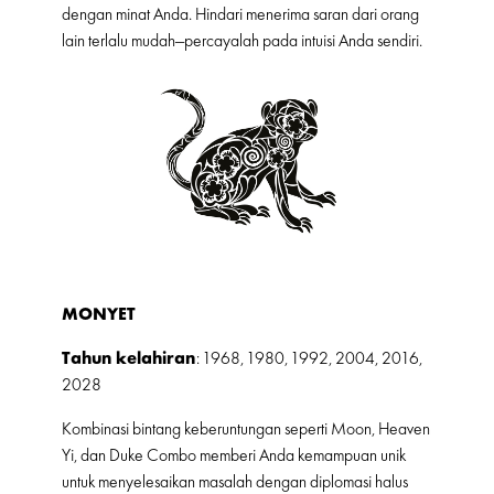
dengan minat Anda. Hindari menerima saran dari orang
lain terlalu mudah—percayalah pada intuisi Anda sendiri.
MONYET
Tahun kelahiran
: 1968, 1980, 1992, 2004, 2016,
2028
Kombinasi bintang keberuntungan seperti Moon, Heaven
Yi, dan Duke Combo memberi Anda kemampuan unik
untuk menyelesaikan masalah dengan diplomasi halus