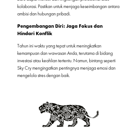
kolaborasi. Pastikan untuk menjaga keseimbangan antara
ambisi dan hubungan pribadi.
Pengembangan Diri: Jaga Fokus dan
Hindari Konflik
Tahun ini waktu yang tepat untuk meningkatkan
kemampuan dan wawasan Anda, terutama di bidang
investasi atau keahlian tertentu. Namun, bintang seperti
Sky Cry mengingatkan pentingnya menjaga emosi dan
mengelola stres dengan baik.