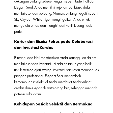
dukungan bintang keberuntungan seperti Jade Hall dan
Elegant Seal, Anda memiliki kejelian luar biasa dalam
menilai aset dan peluang. Namun, bintang negatif seperti
Sky Cry dan White Tiger mengingatkan Anda untuk
mengelola emosi dan menghindari konfl ik yang tidak
perlu.
Karier dan Bisnis: Fokus pada Kolaborasi
dan Investasi Cerdas
Bintang Jade Hall memberikan Anda keunggulan dalam
menilai aset dan investasi. Ini adalah tahun yang baik
untuk mempelajari strategi investasi baru atau memperluas
jaringan profesional. Elegant Seal menambah
kemampuan intelektual Anda, membuat Anda terlihat
cerdas dan elegan di mata orang lain, sehingga menarik
potensi kolaborasi.
Kehidupan Sosial: Selektif dan Bermakna