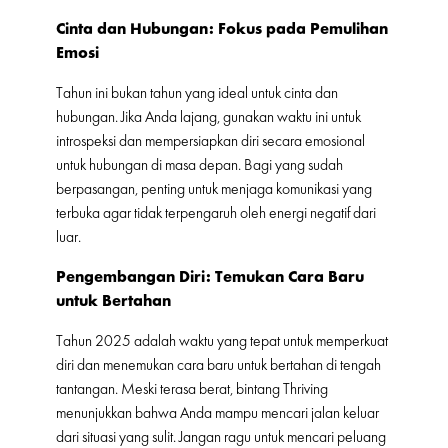
Cinta dan Hubungan: Fokus pada Pemulihan
Emosi
Tahun ini bukan tahun yang ideal untuk cinta dan
hubungan. Jika Anda lajang, gunakan waktu ini untuk
introspeksi dan mempersiapkan diri secara emosional
untuk hubungan di masa depan. Bagi yang sudah
berpasangan, penting untuk menjaga komunikasi yang
terbuka agar tidak terpengaruh oleh energi negatif dari
luar.
Pengembangan Diri: Temukan Cara Baru
untuk Bertahan
Tahun 2025 adalah waktu yang tepat untuk memperkuat
diri dan menemukan cara baru untuk bertahan di tengah
tantangan. Meski terasa berat, bintang Thriving
menunjukkan bahwa Anda mampu mencari jalan keluar
dari situasi yang sulit. Jangan ragu untuk mencari peluang