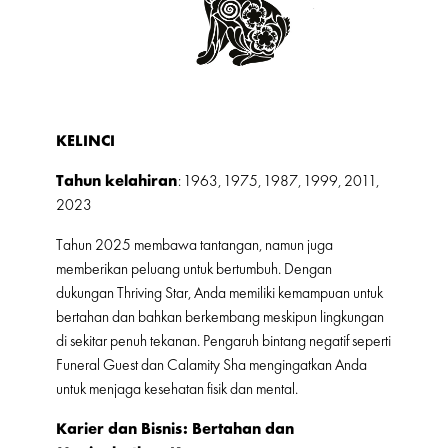
KELINCI
Tahun kelahiran
: 1963, 1975, 1987, 1999, 2011,
2023
Tahun 2025 membawa tantangan, namun juga
memberikan peluang untuk bertumbuh. Dengan
dukungan Thriving Star, Anda memiliki kemampuan untuk
bertahan dan bahkan berkembang meskipun lingkungan
di sekitar penuh tekanan. Pengaruh bintang negatif seperti
Funeral Guest dan Calamity Sha mengingatkan Anda
untuk menjaga kesehatan fisik dan mental.
Karier dan Bisnis: Bertahan dan