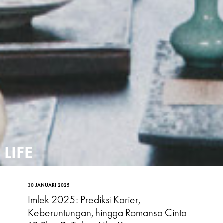
LIFE
30 JANUARI 2025
Imlek 2025: Prediksi Karier,
Keberuntungan, hingga Romansa Cinta