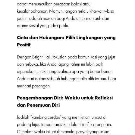
dapat memunculkan perasaan isolasi atau
kesalahpahaman. Namun, jangan terlalu khawatir—bisa
jadi ini adalah momen bagi Anda untuk menjauh dari
drama sosial yang tidak perlu.
Cinta dan Hubungan: Pilih Lingkungan yang
Positif
Dengan Bright Hall, fokuslah pada komunikasi yang jujur
dan terbuka. Jika Anda lajang, tahun ini lebih baik
digunakan untuk mengevaluasi apa yang benar-benar
Anda cari dalam sebuah hubungan, alih-alih terburu-buru
mencari pasangan.
Pengembangan Diri: Waktu untuk Refleksi
dan Penemuan Diri
Jadilah “kambing cerdas” yang menikmati rumput di
padang hijau tanpa harus ikut dalam konflik orang lain.
Gunakan waktu ini untuk memulai proyek yang sesuai