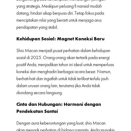
yang strategis. Meskipun peluang fi nansial mudah
datang, hindari sikap berpuas diri. Tetap fokus pada
menciptakan nilai yang berarti untuk menjaga arus
pendapatan yang stabil.
Kehidupan Sosial: Magnet Koneksi Baru
Shio Macan menjadi pusat perhatian dalam kehidupan
sosial di 2025. Orang-orang akan tertarik pada energi
positif Anda, menjadikan tahun ini ideal untuk memperluas
koneksi dan menghadiri berbagai acara besar. Namun,
berhati-hati dan ingatlah untuk tidak terlibat terlalu jauh
dalam urusan orang lain, terutama jika Anda tidak
diundang secara langsung.
Cinta dan Hubungan: Harmoni dengan
Pendekatan Santai
Dengan aura keberuntungan yang kuat, shio Macan
akan menarik perhatian di bidang romantis. Anda mungkin