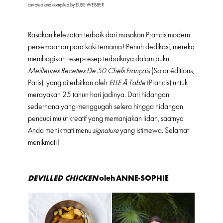
currated and compiled by ELISE WEBBER
Rasakan kelezatan terbaik dari masakan Prancis modern
persembahan para koki ternama! Penuh dedikasi, mereka
membagikan resep-resep terbaiknya dalam buku
Meilleures Recettes De 50 Chefs Françai
s (Solar éditions,
Paris), yang diterbitkan oleh
ELLE À Table
(Prancis) untuk
merayakan 25 tahun hari jadinya. Dari hidangan
sederhana yang menggugah selera hingga hidangan
pencuci mulut kreatif yang memanjakan lidah, saatnya
Anda menikmati menu
signature
yang istimewa. Selamat
menikmati!
DEVILLED CHICKEN
oleh
ANNE-SOPHIE