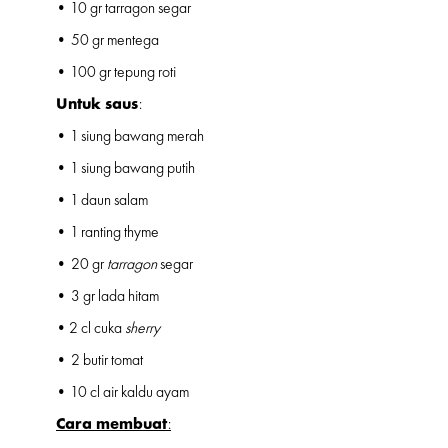
• 10 gr tarragon segar
• 50 gr mentega
• 100 gr tepung roti
Untuk saus
:
• 1 siung bawang merah
• 1 siung bawang putih
• 1 daun salam
• 1 ranting thyme
• 20 gr
tarragon
segar
• 3 gr lada hitam
• 2 cl cuka
sherry
• 2 butir tomat
• 10 cl air kaldu ayam
Cara membuat
: