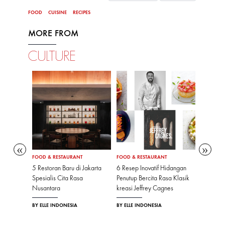
FOOD
CUISINE
RECIPES
MORE FROM
CULTURE
FOOD & RESTAURANT
FOOD & RESTAURANT
FOOD & R
rayaan
5 Restoran Baru di Jakarta
6 Resep Inovatif Hidangan
Genki Su
un Baru
Spesialis Cita Rasa
Penutup Bercita Rasa Klasik
Terbaru 
Lima
Nusantara
kreasi Jeffrey Cagnes
Mall Bek
BY ELLE INDONESIA
BY ELLE INDONESIA
BY ELLE I